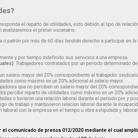
ades?
sponda el reparto de utilidades, esto debido al tipo de relació
 analizaremos el primer escenario.
patrón por más de 60 días tendrán derecho a participar en la re
ente y por tiempo indefinido sus servicios a una empresa.
uales)
: Trabajadores contratados por un periodo determinado de
un salario mayor del 20% correspondiente al trabajador sindicali
ilidades como máximo en un 20% adicional al salario mayor.
bajadores que no perciben un salario mayor del 20% correspondien
odrá percibir reparto de utilidades como máximo en un 20% adicion
adas o tuvieron una relación laboral durante el periodo pre y po
o de trabajo y mantuvieron relación laboral durante la incapacid
 laboral con la empresa en el tiempo u obra estipulada y labora
cer el comunicado de prensa 012/2020 mediante el cual amplía