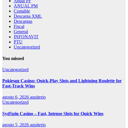
Anual PF
ANUAL PM
Contable
Descarga XML
Descargas
Fiscal
General
INFONAVIT
PTU
Uncategorized
You missed
Uncategorized
Pokiesgg Casino: Quick‑Play Slots and Lightning Roulette for
Fast‑Track Wins
agosto 6, 2026
aquiterio
Uncategorized
SydSpin Casino – Fast, Intense Slots for Quick Wins
agosto 5, 2026
aquiterio