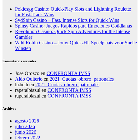
Pokiesgg Casino: Quick‑Play Slots and Lightning Roulette
for Fast‑Track Wins
SydSpin Casino – Fast, Intense Slots for Quick Wins
Spinsy Casino: Juegos Rápidos para Emociones Cotidianas
Revolution Casino: Quick Spin Adventures for the Intense
Gambler
Wild Robin Casino – Jouw Quick‑Hit Speelplaats voor Snelle
Winsten
Comentarios recientes
Jose Orozco
en
CONFRONTA IMSS
Aldo Quiterio
en
2021_Cuotas_obrero_patronales
lizbeth
en
2021_Cuotas_obrero_patronales
raperalbiazul
en
CONFRONTA IMSS
raperalbiazul
en
CONFRONTA IMSS
Archivos
agosto 2026
julio 2026
junio 2026
febrero 2022