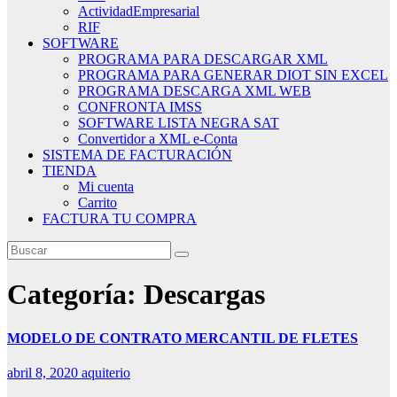
ActividadEmpresarial
RIF
SOFTWARE
PROGRAMA PARA DESCARGAR XML
PROGRAMA PARA GENERAR DIOT SIN EXCEL
PROGRAMA DESCARGA XML WEB
CONFRONTA IMSS
SOFTWARE LISTA NEGRA SAT
Convertidor a XML e-Conta
SISTEMA DE FACTURACIÓN
TIENDA
Mi cuenta
Carrito
FACTURA TU COMPRA
Categoría:
Descargas
MODELO DE CONTRATO MERCANTIL DE FLETES
abril 8, 2020
aquiterio