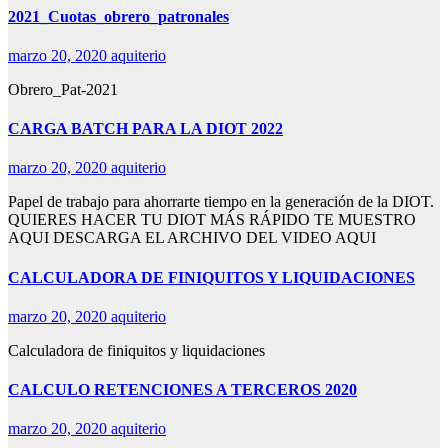
2021_Cuotas_obrero_patronales
marzo 20, 2020
aquiterio
Obrero_Pat-2021
CARGA BATCH PARA LA DIOT 2022
marzo 20, 2020
aquiterio
Papel de trabajo para ahorrarte tiempo en la generación de la DIOT.
QUIERES HACER TU DIOT MÁS RÁPIDO TE MUESTRO
AQUI DESCARGA EL ARCHIVO DEL VIDEO AQUI
CALCULADORA DE FINIQUITOS Y LIQUIDACIONES
marzo 20, 2020
aquiterio
Calculadora de finiquitos y liquidaciones
CALCULO RETENCIONES A TERCEROS 2020
marzo 20, 2020
aquiterio