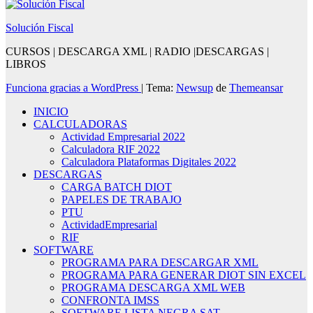
Solución Fiscal
CURSOS | DESCARGA XML | RADIO |DESCARGAS |
LIBROS
Funciona gracias a WordPress
|
Tema:
Newsup
de
Themeansar
INICIO
CALCULADORAS
Actividad Empresarial 2022
Calculadora RIF 2022
Calculadora Plataformas Digitales 2022
DESCARGAS
CARGA BATCH DIOT
PAPELES DE TRABAJO
PTU
ActividadEmpresarial
RIF
SOFTWARE
PROGRAMA PARA DESCARGAR XML
PROGRAMA PARA GENERAR DIOT SIN EXCEL
PROGRAMA DESCARGA XML WEB
CONFRONTA IMSS
SOFTWARE LISTA NEGRA SAT