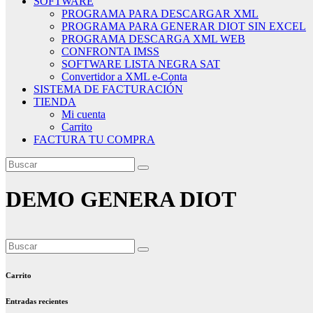
SOFTWARE
PROGRAMA PARA DESCARGAR XML
PROGRAMA PARA GENERAR DIOT SIN EXCEL
PROGRAMA DESCARGA XML WEB
CONFRONTA IMSS
SOFTWARE LISTA NEGRA SAT
Convertidor a XML e-Conta
SISTEMA DE FACTURACIÓN
TIENDA
Mi cuenta
Carrito
FACTURA TU COMPRA
DEMO GENERA DIOT
Carrito
Entradas recientes