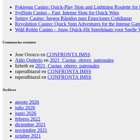
Pokiesgg Casino: Quick‑Play Slots and Lightning Roulette for
SydSpin Casino – Fast, Intense Slots for Quick Wins
Spinsy Casino: Juegos Rápidos para Emociones Cotidianas
Revolution Casino: Quick Spin Adventures for the Intense Ga
Wild Robin Casino – Jouw Quick‑Hit Speelplaats voor Snelle 
Comentarios recientes
Jose Orozco
en
CONFRONTA IMSS
Aldo Quiterio
en
2021_Cuotas_obrero_patronales
lizbeth
en
2021_Cuotas_obrero_patronales
raperalbiazul
en
CONFRONTA IMSS
raperalbiazul
en
CONFRONTA IMSS
Archivos
agosto 2026
julio 2026
junio 2026
febrero 2022
diciembre 2021
noviembre 2021
octubre 2021