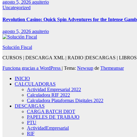
agosto 5, 2026
aquiterio
Uncategorized
Revolution Casino: Quick Spin Adventures for the Intense Gamb
agosto 5, 2026
aquiterio
Solución Fiscal
CURSOS | DESCARGA XML | RADIO |DESCARGAS | LIBROS
Funciona gracias a WordPress
|
Tema:
Newsup
de
Themeansar
INICIO
CALCULADORAS
Actividad Empresarial 2022
Calculadora RIF 2022
Calculadora Plataformas Digitales 2022
DESCARGAS
CARGA BATCH DIOT
PAPELES DE TRABAJO
PTU
ActividadEmpresarial
RIF