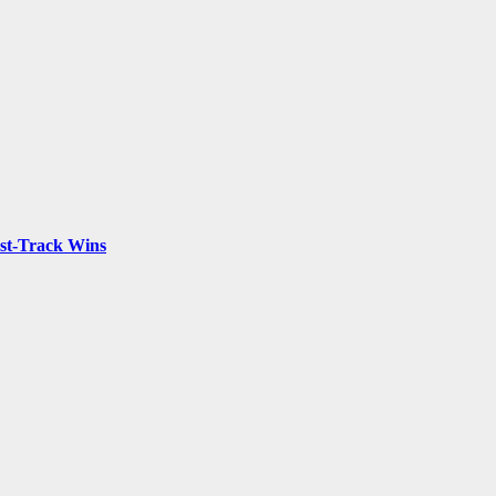
ast‑Track Wins