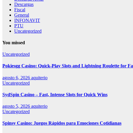
Descargas
Fiscal
General
INFONAVIT
PTU
Uncategorized
You missed
Uncategorized
Pokiesgg Casino: Quick‑Play Slots and Lightning Roulette for F
agosto 6, 2026
aquiterio
Uncategorized
SydSpin Casino – Fast, Intense Slots for Quick Wins
agosto 5, 2026
aquiterio
Uncategorized
Spinsy Casino: Juegos Rápidos para Emociones Cotidianas