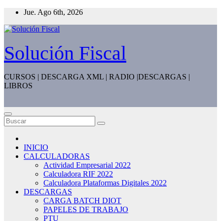
Saltar
Jue. Ago 6th, 2026
al
contenido
Solución Fiscal
CURSOS | DESCARGA XML | RADIO |DESCARGAS |
LIBROS
INICIO
CALCULADORAS
Actividad Empresarial 2022
Calculadora RIF 2022
Calculadora Plataformas Digitales 2022
DESCARGAS
CARGA BATCH DIOT
PAPELES DE TRABAJO
PTU