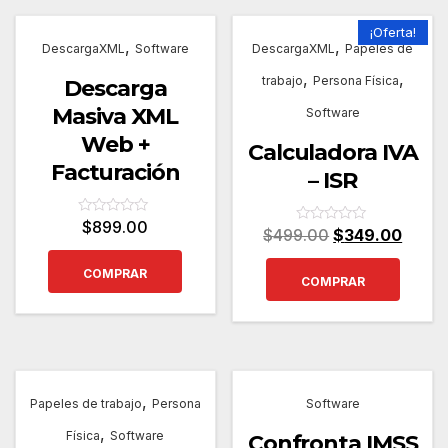
0
d
¡Oferta!
e
,
,
5
DescargaXML
Software
DescargaXML
Papeles de
,
,
trabajo
Persona Física
Descarga
Masiva XML
Software
Web +
Calculadora IVA
Facturación
– ISR
$
899.00
V
$
499.00
$
349.00
V
a
a
l
l
o
o
COMPRAR
r
COMPRAR
r
a
a
d
d
o
o
e
e
n
n
0
0
d
d
e
e
5
,
5
Papeles de trabajo
Persona
Software
,
Física
Software
Confronta IMSS