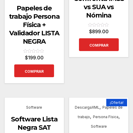
vs SUA vs
Papeles de
Nómina
trabajo Persona
Física +
$
899.00
V
Validador LISTA
a
l
NEGRA
o
COMPRAR
r
a
d
$
199.00
V
o
a
e
l
n
o
0
COMPRAR
r
d
a
e
d
5
o
e
n
0
d
¡Oferta!
e
,
5
Software
DescargaXML
Papeles de
,
,
trabajo
Persona Física
Software Lista
Negra SAT
Software