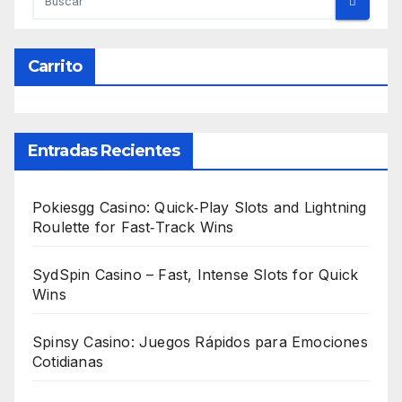
Carrito
Entradas Recientes
Pokiesgg Casino: Quick‑Play Slots and Lightning
Roulette for Fast‑Track Wins
SydSpin Casino – Fast, Intense Slots for Quick
Wins
Spinsy Casino: Juegos Rápidos para Emociones
Cotidianas