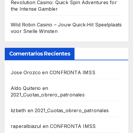
Revolution Casino: Quick Spin Adventures for
the Intense Gambler
Wild Robin Casino – Jouw Quick‑Hit Speelplaats
voor Snelle Winsten
Comentarios Recientes
Jose Orozco
en
CONFRONTA IMSS
Aldo Quiterio
en
2021_Cuotas_obrero_patronales
lizbeth
en
2021_Cuotas_obrero_patronales
raperalbiazul
en
CONFRONTA IMSS