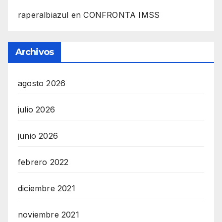
raperalbiazul
en
CONFRONTA IMSS
Archivos
agosto 2026
julio 2026
junio 2026
febrero 2022
diciembre 2021
noviembre 2021