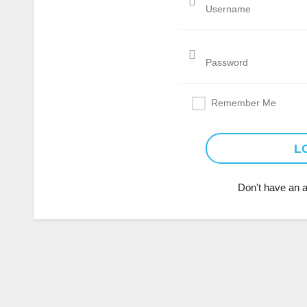
Remember Me
Don't have an 