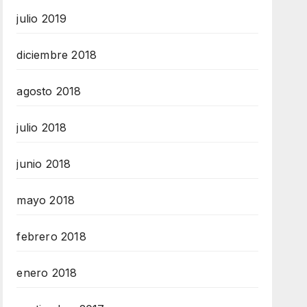
julio 2019
diciembre 2018
agosto 2018
julio 2018
junio 2018
mayo 2018
febrero 2018
enero 2018