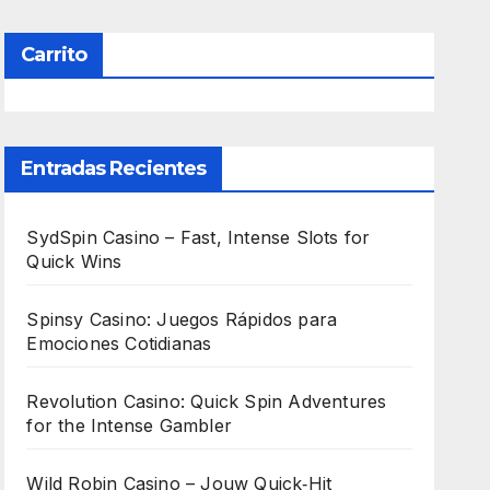
Carrito
Entradas Recientes
SydSpin Casino – Fast, Intense Slots for
Quick Wins
Spinsy Casino: Juegos Rápidos para
Emociones Cotidianas
Revolution Casino: Quick Spin Adventures
for the Intense Gambler
Wild Robin Casino – Jouw Quick‑Hit