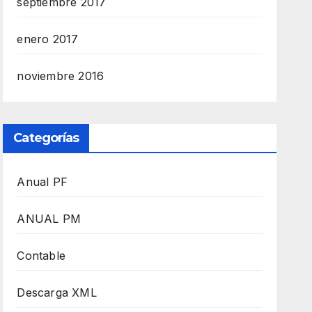
septiembre 2017
enero 2017
noviembre 2016
Categorías
Anual PF
ANUAL PM
Contable
Descarga XML