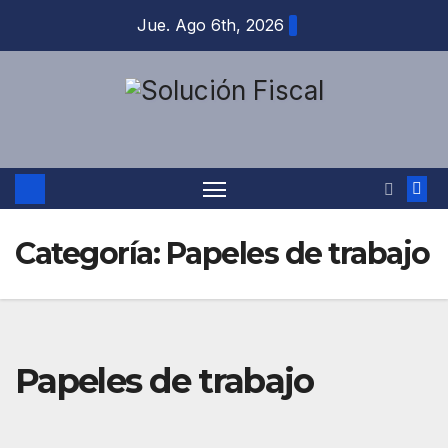
Jue. Ago 6th, 2026
Categoría:
Papeles de trabajo
Papeles de trabajo