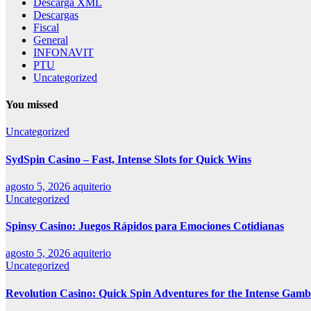
Descarga XML
Descargas
Fiscal
General
INFONAVIT
PTU
Uncategorized
You missed
Uncategorized
SydSpin Casino – Fast, Intense Slots for Quick Wins
agosto 5, 2026
aquiterio
Uncategorized
Spinsy Casino: Juegos Rápidos para Emociones Cotidianas
agosto 5, 2026
aquiterio
Uncategorized
Revolution Casino: Quick Spin Adventures for the Intense Gamb