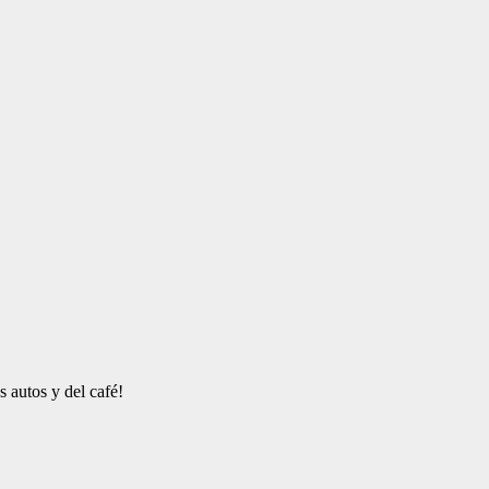
autos y del café!