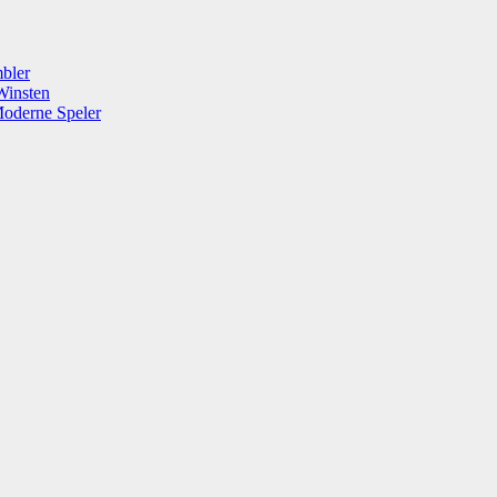
mbler
Winsten
Moderne Speler