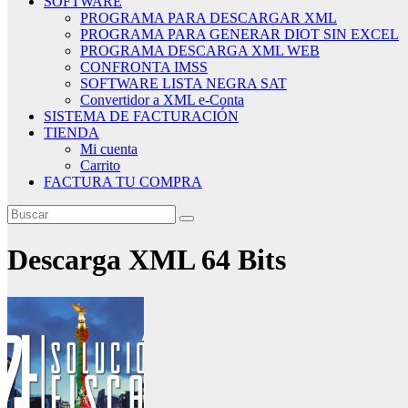
SOFTWARE
PROGRAMA PARA DESCARGAR XML
PROGRAMA PARA GENERAR DIOT SIN EXCEL
PROGRAMA DESCARGA XML WEB
CONFRONTA IMSS
SOFTWARE LISTA NEGRA SAT
Convertidor a XML e-Conta
SISTEMA DE FACTURACIÓN
TIENDA
Mi cuenta
Carrito
FACTURA TU COMPRA
Descarga XML 64 Bits