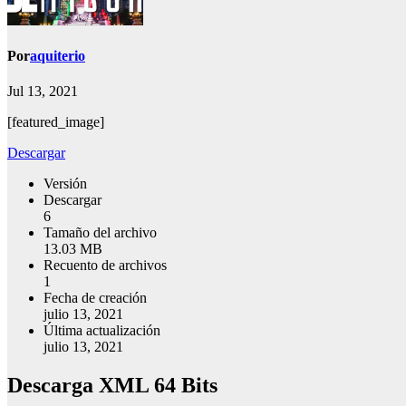
Por
aquiterio
Jul 13, 2021
[featured_image]
Descargar
Versión
Descargar
6
Tamaño del archivo
13.03 MB
Recuento de archivos
1
Fecha de creación
julio 13, 2021
Última actualización
julio 13, 2021
Descarga XML 64 Bits