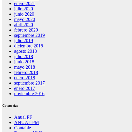
enero 2021
julio 2020
junio 2020
mayo 2020
abril 2020
febrero 2020
septiembre 2019
julio 2019
diciembre 2018
agosto 2018
julio 2018
junio 2018
mayo 2018
febrero 2018
enero 2018
septiembre 2017
enero 2017
noviembre 2016
Categorías
Anual PF
ANUAL PM
Contable