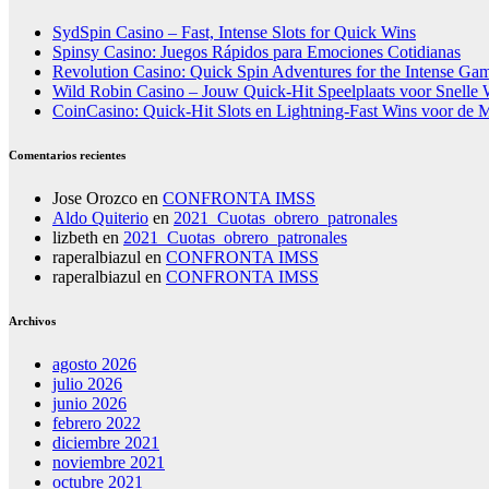
SydSpin Casino – Fast, Intense Slots for Quick Wins
Spinsy Casino: Juegos Rápidos para Emociones Cotidianas
Revolution Casino: Quick Spin Adventures for the Intense Ga
Wild Robin Casino – Jouw Quick‑Hit Speelplaats voor Snelle 
CoinCasino: Quick‑Hit Slots en Lightning‑Fast Wins voor de 
Comentarios recientes
Jose Orozco
en
CONFRONTA IMSS
Aldo Quiterio
en
2021_Cuotas_obrero_patronales
lizbeth
en
2021_Cuotas_obrero_patronales
raperalbiazul
en
CONFRONTA IMSS
raperalbiazul
en
CONFRONTA IMSS
Archivos
agosto 2026
julio 2026
junio 2026
febrero 2022
diciembre 2021
noviembre 2021
octubre 2021