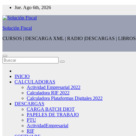
Saltar
Jue. Ago 6th, 2026
al
contenido
Solución Fiscal
CURSOS | DESCARGA XML | RADIO |DESCARGAS | LIBROS
INICIO
CALCULADORAS
Actividad Empresarial 2022
Calculadora RIF 2022
Calculadora Plataformas Digitales 2022
DESCARGAS
CARGA BATCH DIOT
PAPELES DE TRABAJO
PTU
ActividadEmpresarial
RIF