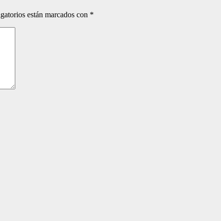
gatorios están marcados con
*