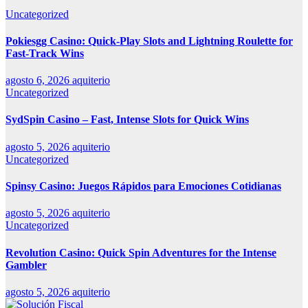
Uncategorized
Pokiesgg Casino: Quick‑Play Slots and Lightning Roulette for
Fast‑Track Wins
agosto 6, 2026
aquiterio
Uncategorized
SydSpin Casino – Fast, Intense Slots for Quick Wins
agosto 5, 2026
aquiterio
Uncategorized
Spinsy Casino: Juegos Rápidos para Emociones Cotidianas
agosto 5, 2026
aquiterio
Uncategorized
Revolution Casino: Quick Spin Adventures for the Intense
Gambler
agosto 5, 2026
aquiterio