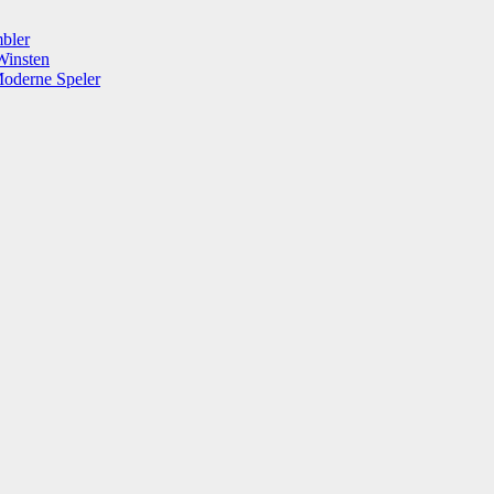
mbler
Winsten
Moderne Speler