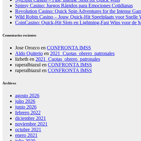
Spinsy Casino: Juegos Rápidos para Emociones Cotidianas
Revolution Casino: Quick Spin Adventures for the Intense Ga
Wild Robin Casino – Jouw Quick‑Hit Speelplaats voor Snelle 
CoinCasino: Quick‑Hit Slots en Lightning‑Fast Wins voor de 
Comentarios recientes
Jose Orozco
en
CONFRONTA IMSS
Aldo Quiterio
en
2021_Cuotas_obrero_patronales
lizbeth
en
2021_Cuotas_obrero_patronales
raperalbiazul
en
CONFRONTA IMSS
raperalbiazul
en
CONFRONTA IMSS
Archivos
agosto 2026
julio 2026
junio 2026
febrero 2022
diciembre 2021
noviembre 2021
octubre 2021
enero 2021
julio 2020