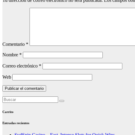
Tu dirección de correo electrónico no será publicada.
Los campos obli
Comentario
*
Nombre
*
Correo electrónico
*
Web
Carrito
Entradas recientes
SydSpin Casino – Fast, Intense Slots for Quick Wins