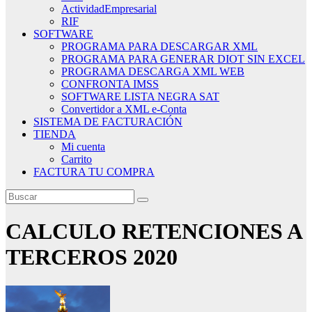
ActividadEmpresarial
RIF
SOFTWARE
PROGRAMA PARA DESCARGAR XML
PROGRAMA PARA GENERAR DIOT SIN EXCEL
PROGRAMA DESCARGA XML WEB
CONFRONTA IMSS
SOFTWARE LISTA NEGRA SAT
Convertidor a XML e-Conta
SISTEMA DE FACTURACIÓN
TIENDA
Mi cuenta
Carrito
FACTURA TU COMPRA
CALCULO RETENCIONES A
TERCEROS 2020