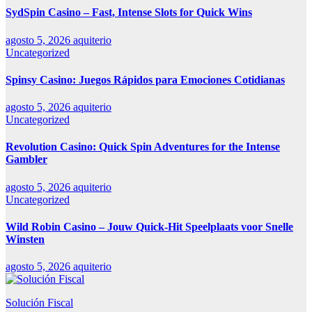
SydSpin Casino – Fast, Intense Slots for Quick Wins
agosto 5, 2026
aquiterio
Uncategorized
Spinsy Casino: Juegos Rápidos para Emociones Cotidianas
agosto 5, 2026
aquiterio
Uncategorized
Revolution Casino: Quick Spin Adventures for the Intense
Gambler
agosto 5, 2026
aquiterio
Uncategorized
Wild Robin Casino – Jouw Quick‑Hit Speelplaats voor Snelle
Winsten
agosto 5, 2026
aquiterio
Solución Fiscal