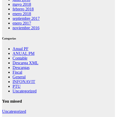
mayo 2018
febrero 2018
enero 2018
septiembre 2017
enero 2017
noviembre 2016
Categorías
Anual PF
ANUAL PM
Contable
Descarga XML
Descargas
Fiscal
General
INFONAVIT
PTU
Uncategorized
You missed
Uncategorized