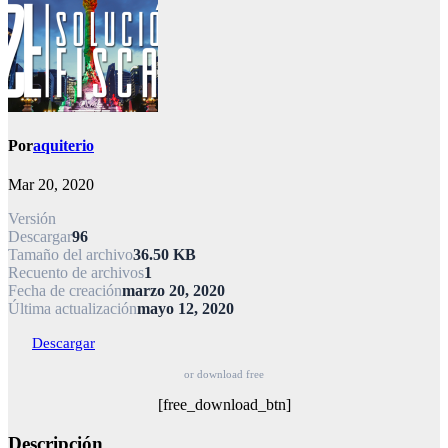
Por
aquiterio
Mar 20, 2020
Versión
Descargar
96
Tamaño del archivo
36.50 KB
Recuento de archivos
1
Fecha de creación
marzo 20, 2020
Última actualización
mayo 12, 2020
Descargar
or download free
[free_download_btn]
Descripción