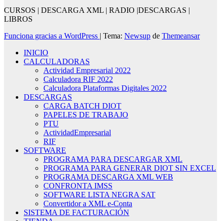
CURSOS | DESCARGA XML | RADIO |DESCARGAS |
LIBROS
Funciona gracias a WordPress
|
Tema:
Newsup
de
Themeansar
INICIO
CALCULADORAS
Actividad Empresarial 2022
Calculadora RIF 2022
Calculadora Plataformas Digitales 2022
DESCARGAS
CARGA BATCH DIOT
PAPELES DE TRABAJO
PTU
ActividadEmpresarial
RIF
SOFTWARE
PROGRAMA PARA DESCARGAR XML
PROGRAMA PARA GENERAR DIOT SIN EXCEL
PROGRAMA DESCARGA XML WEB
CONFRONTA IMSS
SOFTWARE LISTA NEGRA SAT
Convertidor a XML e-Conta
SISTEMA DE FACTURACIÓN