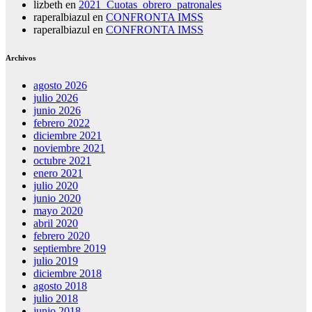
lizbeth
en
2021_Cuotas_obrero_patronales
raperalbiazul
en
CONFRONTA IMSS
raperalbiazul
en
CONFRONTA IMSS
Archivos
agosto 2026
julio 2026
junio 2026
febrero 2022
diciembre 2021
noviembre 2021
octubre 2021
enero 2021
julio 2020
junio 2020
mayo 2020
abril 2020
febrero 2020
septiembre 2019
julio 2019
diciembre 2018
agosto 2018
julio 2018
junio 2018